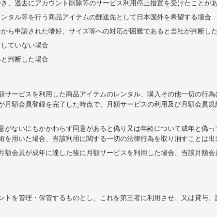
つき、過去にアカウント削除等のサービス利用停止措置を受けたことが
レンタル等を行う商品アイテムの郵送先として日本国外を希望する場合
者から申請された嗜好、サイズ等への対応が困難であると当社が判断し
有していない場合
いと判断した場合
額サービスを利用した商品アイテムのレンタル、購入その他一切の行為
が月額会員登録を完了した時点で、月額サービスの利用及び月額会員規
意がないにもかかわらず同意があると偽り又は年齢について成年と偽っ
術を用いた場合、当該利用に関する一切の法律行為を取り消すことは出
月額会員が成年に達した後に月額サービスを利用した場合、当該月額会
ントを管理・保管するものとし、これを第三者に利用させ、又は貸与、