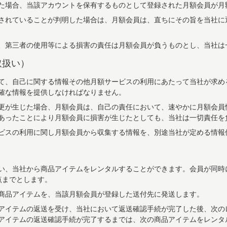
た場合、当該アカウントを保有するものとして登録された月額会員が月
されていることが判明した場合は、月額会員は、直ちにその旨を当社に
、第三者の使用等による損害の責任は月額会員が負うものとし、当社は
取扱い）
て、自己に関する情報その他月額サービスの利用にあたって当社が求め
確な情報を提供しなければなりません。
更が生じた場合、月額会員は、自己の責任において、速やかに月額会員
あったことにより月額会員に損害が生じたとしても、当社は一切責任を
ビスの利用に関し月額会員から収集する情報を、別途当社が定める情報
）
い、当社から商品アイテムをレンタルすることができます。会員が同時
点までとします。
商品アイテムを、当該月額会員が登録した送付先に発送します。
アイテムの返送を受け、当社において返送確認手続が完了した後、次の
アイテムの返送確認手続が完了するまでは、次の商品アイテムをレンタ