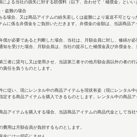
損による当社の損失に対する賠償料（以下、合わせて「補償金」といい
失・盗難の場合
ある場合、又は商品アイテムの紛失若しくは盗難により返送不可となっ
テムに係る弁償金をご負担いただきます。弁償金の金額は、当該商品ア
弁償が必要であると判断した場合、当社は、月額会員に対し、修繕が必
通知を受けた場合、月額会員は、当社の提示した補償金及び弁償金を、
第三者に貸与し又は使用させ、当該第三者その他月額会員以外の者の行
の責任を負うものとします。
件に従い、現にレンタル中の商品アイテムを現状有姿（現にレンタル中
指定する商品アイテムを購入できるものとします。レンタル中の商品ア
。
商品アイテムを購入する場合、当該商品アイテムの商品代金として当社
の費用は月額会員が負担するものとします。
返金には一切応じません。