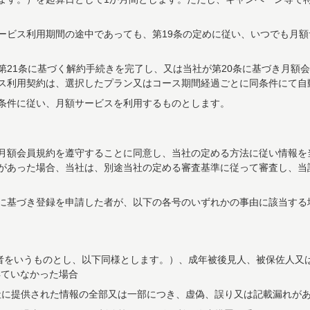
ービス利用期間の途中であっても、第19条の定めに従い、いつでも月
第21条に基づく解約手続きを完了し、又は当社が第20条に基づき月額
ス利用契約は、選択したプラン又はコース期間経過ごとに同条件にて自
条件に従い、月額サービスを利用するものとします。
月額会員規約を遵守することに同意し、当社の定める方法に従い情報を
があった場合、当社は、別途当社の定める審査基準に従って審査し、当
に基づき登録を申請した者が、以下の各号のいずれかの事由に該当する
満の者をいうものとし、以下同様とします。）、成年被後見人、被保佐人
得ていなかった場合
社に提供された情報の全部又は一部につき、虚偽、誤り又は記載漏れが