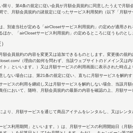
い限り、第4条の規定に従い会員が月額会員規約に同意したうえで月額
間で、月額会員規約の諸規定に従ったサービス利用契約（以下「月額サ
、別途当社が定める「airClosetサービス利用規約」の定めが適用
か、「airClosetサービス利用規約」の定めるところに従うものとし
更）
月額会員規約の内容を変更又は追加できるものとします。変更後の規約
closet.com/
（理由の如何を問わず、当該ウェブサイトのドメイン又は内
イト」といいます。）又は月額サービスの利用画面に表示された時点よ
意しない場合には、第21条の規定に従い、直ちに月額サービスを解約す
サービスの利用を継続し又は月額サービスを解約しない場合、当該月額
責任において、随時、月額会員規約の最新の内容を確認の上、月額サー
により、月額サービスを通じて商品アイテムをレンタルし、又はレンタ
ービス利用期間」といいます。）は、月額サービスの利用開始日（月額
ます。）を起算日として1か月間とします。ただし、キャンペーン等で