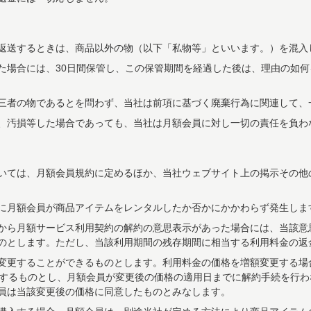
返送するときは、商品以外の物（以下「私物等」といいます。）を混入
た場合には、30日間保管し、この保管期間を経過した後は、理由の如
三者の物であるとを問わず、当社は前項に基づく廃棄行為に関連して、
、汚損等した場合であっても、当社は月額会員に対し一切の責任を負わ
いては、月額会員規約に定めるほか、当社ウェブサイト上の掲示その他
に月額会員が商品アイテムをレンタルしたか否かにかかわらず発生しま
から月額サービス利用契約の解約の意思表示があった場合には、当該意
のとします。ただし、当該利用期間の残存期間に相当する利用料金の返
変更することができるものとします。利用料金の価格を増額変更する場
知するものとし、月額会員が変更後の価格の適用日までに解約手続を行
員は当該変更後の価格に同意したものとみなします。