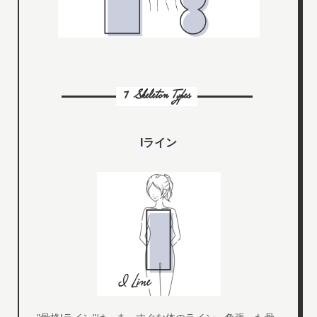
7 Skeleton Types
Iライン