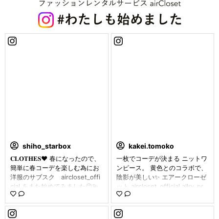
shiho_starbox
kakei.tomoko
𝐂𝐋𝐎𝐓𝐇𝐄𝐒❤︎ 春になったので、
一枚でコーデが決まる ニットワ
簡単に春コーデを楽しむ為にお
ンピース。 黄色とのコラボで、
洋服のサブスク aircloset_offi
陰影が美しい✨ エアークローゼ
cial をまた始めてみました😉💫
ット aircloset_official allry_pr
今回は春らしいお洋服でとリク
登録するとプロのスタイリング
エストしました🌸 とてもキレイ
された服が送られてくるの。 登
なイエローの春ニットとチェッ
録はこちらのインスタに記載が