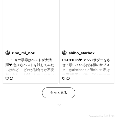
クのスカート♥︎︎∗︎*ﾟ スカートが
あるリンクからできます⇒airclo
アシンメトリーになっていて素
set_official そうそう。 登録時
敵なデザイン💛 今日は美容院だ
にクーポンを入れると、ライト
ったので、早速着て行きました
プラン（月額7,800円）が割引で
(ღ′◡︎‵) aircloset_official はサイ
利用できます。 ↓↓↓ クーポン
ズがS〜XLと豊富です❣️ 始める
コード nHWkj 私の今回のテー
時に自分のサイズを登録してお
マは、【女子会に着ていくコー
けばピッタリサイズが届きます
デ】 sizeがxsが届き、私の身長
🎁 しかも、初回アイテムは届く
168cmにはかなりタイト。ワン
前に確認が出来て変更も出来る
サイズ上、sなら身体の線が出過
ので安心( ´͈ ᗨ `͈ )◞︎♡⃛︎ 今なら、ク
ぎなかったかな。 とはいえ、ニ
rino_mi_nori
shiho_starbox
ーポンコード GQAmD で初月
ット素材だから着心地は抜群。
・ ・ 今の季節はベストが大活
𝐂𝐋𝐎𝐓𝐇𝐄𝐒❤︎ アンバサダーをさ
会費が4,500円OFFになります
やっぱり、楽チンコーデが 良い
躍🖤 色々なベストを試してみた
せて頂いているお洋服のサブス
★彡 いつでも好きな時に解約出
ね🎵 今日は母の日🌹だから、こ
いけれど、 どれが似合うか不安
ク @aircloset_official ✨ 私は
来るので、 aircloset_official か
のニットワンピースで お祝い🎁
だったり、 お試ししたいなとい
毎回3着届くプラン♡︎ʾʾ いつもテ
らお気軽に始めてみてくださ
🎂に行くのも良さそう。 ～母の
う時にとっても役立つ ファッシ
イストの指定をするのですが、
い❣️ allry_pr #PR #プロモーシ
日🌹、おめでとうございます～
ョンのサブスク @aircloset_offi
今回は指定なしにして、どんな
ョン#エアクロ応援企画 #airclo
素敵な母の日🌹を。 Have a go
cial エアークローゼット👗 プロ
お洋服が来るのか楽しみにして
set#エアクロ#エアークローゼ
od Mother's Day. #エアクロ応
もっと見る
のスタイリストが全身コーディ
いました❣️ 届いたのはとても綺
ット#春コーデ#コーディネート
援企画 #aircloset #エアクロ #
ネートして 届けてくれるお洋服
麗な発色のニット✨ ニット以外
#サブスク
エアークローゼット #pr #ootd
👚💕 プロのスタイリストが
はすべて黒でコーディネート🖤
PR
#style #アラフォースタイル #
自分のために 選んでくれたお洋
私物の @ranan_official のワイ
アラフィフスタイル #大人スタ
服を自宅に届けてくれるので
ドパンツと相性ピッタリ〜(ღ′
イル #大人カジュアル #母の日
Supported by