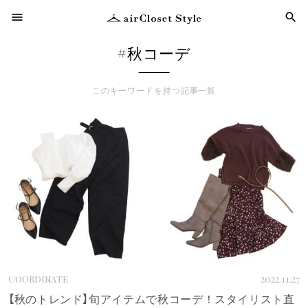
menu
search
#秋コーデ
検
このキーワードを持つ記事一覧
Coordinate
2022.11.27
【秋のトレンド】旬アイテムで秋コーデ！スタイリスト直