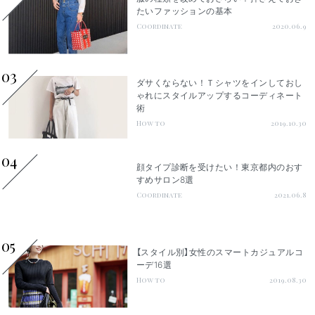
たいファッションの基本
Coordinate
2020.06.9
03
ダサくならない！Ｔシャツをインしておし
ゃれにスタイルアップするコーディネート
術
How to
2019.10.30
04
顔タイプ診断を受けたい！東京都内のおす
すめサロン8選
Coordinate
2021.06.8
05
【スタイル別】女性のスマートカジュアルコ
ーデ16選
How to
2019.08.30