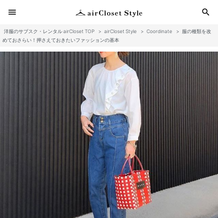
menu
search
洋服のサブスク・レンタル airCloset TOP
>
airCloset Style
>
Coordinate
>
服の種類を改
検
めておさらい！押さえておきたいファッションの基本