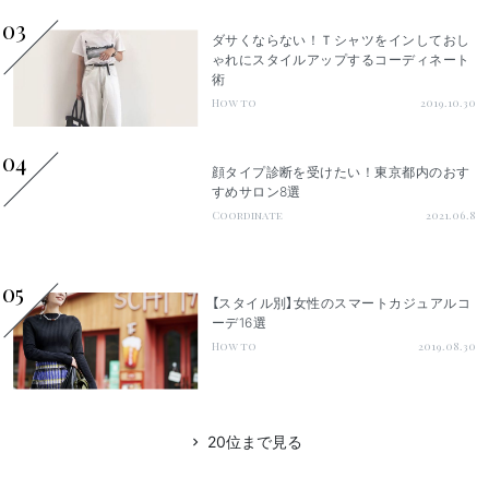
03
ダサくならない！Ｔシャツをインしておし
ゃれにスタイルアップするコーディネート
術
How to
2019.10.30
04
顔タイプ診断を受けたい！東京都内のおす
すめサロン8選
Coordinate
2021.06.8
05
【スタイル別】女性のスマートカジュアルコ
ーデ16選
How to
2019.08.30
20位まで見る
chevron_right