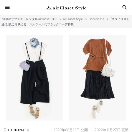
menu
search
洋服のサブスク・レンタル airCloset TOP
>
airCloset Style
>
Coordinate
>
【スタイリスト
検
通信】夏こそ映える！大人クールなブラックコーデ特集
2020年08月12日
公開
2022年11月27日
更新
Coordinate