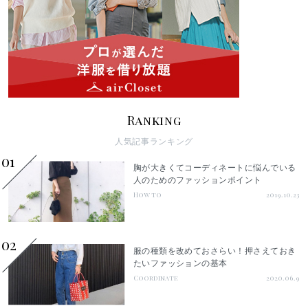
Ranking
人気記事ランキング
01
胸が大きくてコーディネートに悩んでいる
人のためのファッションポイント
How to
2019.10.23
02
服の種類を改めておさらい！押さえておき
たいファッションの基本
Coordinate
2020.06.9