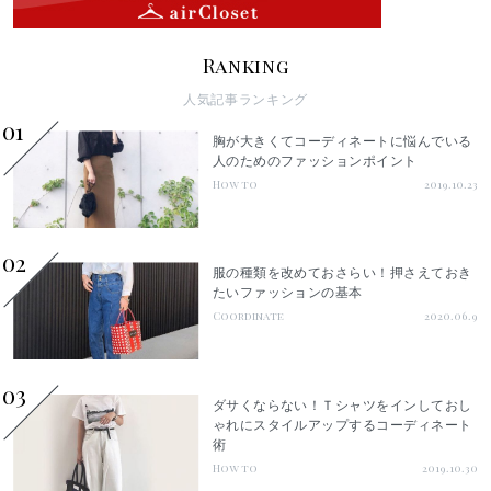
Ranking
人気記事ランキング
01
胸が大きくてコーディネートに悩んでいる
人のためのファッションポイント
How to
2019.10.23
02
服の種類を改めておさらい！押さえておき
たいファッションの基本
Coordinate
2020.06.9
03
ダサくならない！Ｔシャツをインしておし
ゃれにスタイルアップするコーディネート
術
How to
2019.10.30