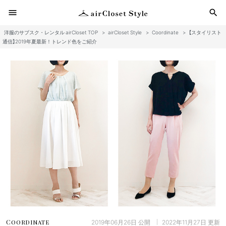
menu
search
洋服のサブスク・レンタル airCloset TOP
>
airCloset Style
>
Coordinate
>
【スタイリスト
検
通信】2019年夏最新！トレンド色をご紹介
2019年06月26日
公開
2022年11月27日
更新
Coordinate