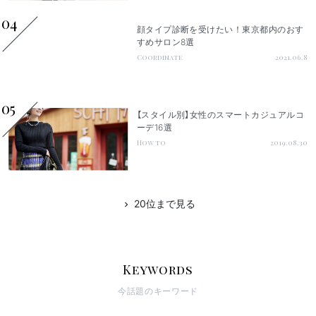
04
顔タイプ診断を受けたい！東京都内のおす
すめサロン8選
Coordinate
2021.06.8
05
【スタイル別】女性のスマートカジュアルコ
ーデ16選
How to
2019.08.30
20位まで見る
chevron_right
Keywords
今話題のキーワード