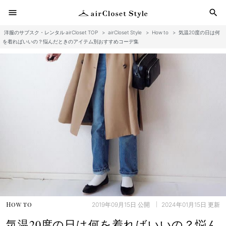
menu
search
洋服のサブスク・レンタル airCloset TOP
>
airCloset Style
>
How to
>
気温20度の日は何
検
を着ればいいの？悩んだときのアイテム別おすすめコーデ集
2019年09月15日
公開
2024年01月15日
更新
How to
気温20度の日は何を着ればいいの？悩ん