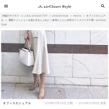
menu
search
洋服のサブスク・レンタル airCloset TOP
>
airCloset Style
>
How to
>
オフィスカジュア
検
ル
>
通勤ファッションを迷わずおしゃれに！参考にしたい女性オフィスコーデ21選 – airCloset
Style
2019年10月24日
公開
2024年03月8日
更新
オフィスカジュアル