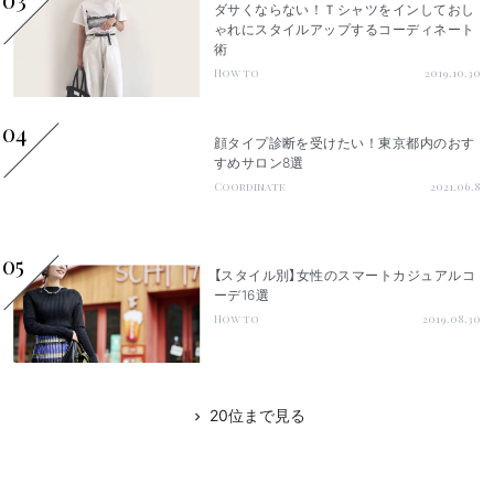
ダサくならない！Ｔシャツをインしておし
ゃれにスタイルアップするコーディネート
術
How to
2019.10.30
04
顔タイプ診断を受けたい！東京都内のおす
すめサロン8選
Coordinate
2021.06.8
05
【スタイル別】女性のスマートカジュアルコ
ーデ16選
How to
2019.08.30
20位まで見る
chevron_right