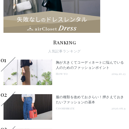
Ranking
人気記事ランキング
01
胸が大きくてコーディネートに悩んでいる
人のためのファッションポイント
How to
2019.10.23
02
服の種類を改めておさらい！押さえておき
たいファッションの基本
Coordinate
2020.06.9
03