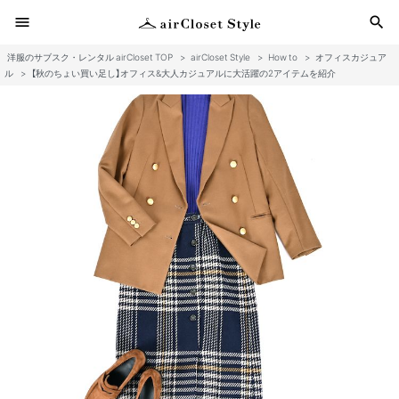
menu
search
洋服のサブスク・レンタル airCloset TOP
>
airCloset Style
>
How to
>
オフィスカジュア
検
ル
>
【秋のちょい買い足し】オフィス&大人カジュアルに大活躍の2アイテムを紹介