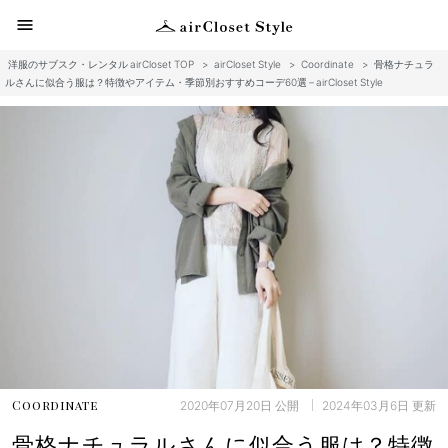
menu
洋服のサブスク・レンタル airCloset TOP
>
airCloset Style
>
Coordinate
>
骨格ナチュラ
ルさんに似合う服は？特徴やアイテム・季節別おすすめコーデ60選 – airCloset Style
2020年07月20日
公開
2024年03月6日
更新
Coordinate
骨格ナチュラルさんに似合う服は？特徴