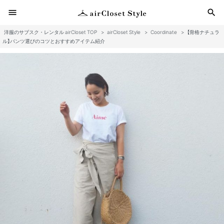
menu
search
洋服のサブスク・レンタル airCloset TOP
>
airCloset Style
>
Coordinate
>
【骨格ナチュラ
検
ル】パンツ選びのコツとおすすめアイテム紹介