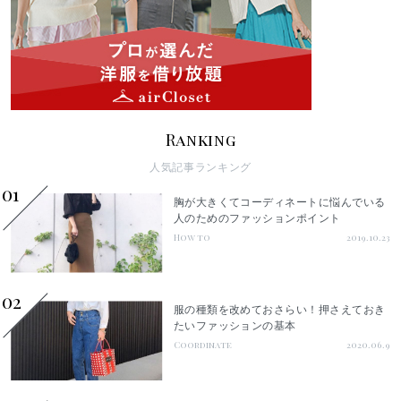
Ranking
人気記事ランキング
01
胸が大きくてコーディネートに悩んでいる
人のためのファッションポイント
How to
2019.10.23
02
服の種類を改めておさらい！押さえておき
たいファッションの基本
Coordinate
2020.06.9