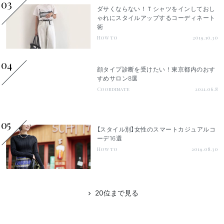
03
ダサくならない！Ｔシャツをインしておし
ゃれにスタイルアップするコーディネート
術
How to
2019.10.30
04
顔タイプ診断を受けたい！東京都内のおす
すめサロン8選
Coordinate
2021.06.8
05
【スタイル別】女性のスマートカジュアルコ
ーデ16選
How to
2019.08.30
20位まで見る
chevron_right