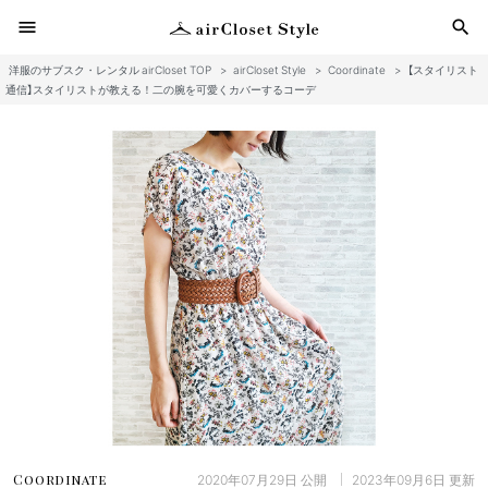
menu
search
洋服のサブスク・レンタル airCloset TOP
>
airCloset Style
>
Coordinate
>
【スタイリスト
検
通信】スタイリストが教える！二の腕を可愛くカバーするコーデ
2020年07月29日
公開
2023年09月6日
更新
Coordinate